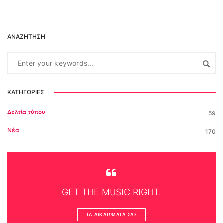
ΑΝΑΖΉΤΗΣΗ
ΚΑΤΗΓΟΡΊΕΣ
Δελτία τύπου
59
Νέα
170
GET THE MUSIC RIGHT.
ΤΑ ΔΙΚΑΙΏΜΑΤΆ ΣΑΣ