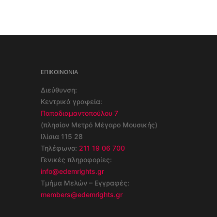
ΕΠΙΚΟΙΝΩΝΊΑ
Διεύθυνση:
Κεντρικά γραφεία:
Παπαδιαμαντοπούλου 7
(πλησίον Μετρό Μέγαρο Μουσικής)
Ιλίσια 115 28
Τηλέφωνο:
211 19 06 700
Γενικές πληροφορίες:
info@edemrights.gr
Τμήμα Μελών – Εγγραφές:
members@edemrights.gr