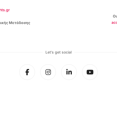
hts.gr
Ο
ac
ικής Μετάδοσης
Let's get social