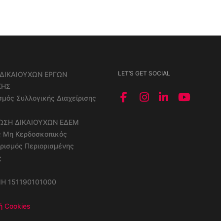
LET’S GET SOCIAL
ΔΙΚΑΙΟΥΧΩΝ ΕΡΓΩΝ
ΚΗΣ
μός Συλλογικής Διαχείρισης
ΝΩΣΗ ΔΙΚΑΙΟΥΧΩΝ ΕΔΕΜ
ς Μη Κερδοσκοπικός
ρισμός Περιορισμένης
ς
ΜΗ 151190101000
ή Cookies