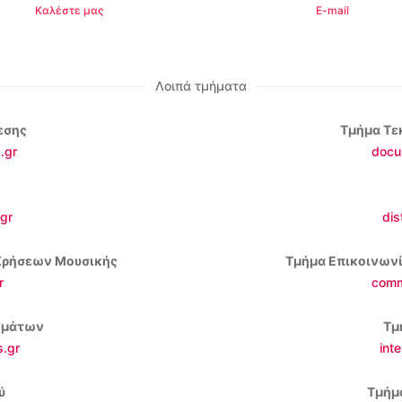
Καλέστε μας
E-mail
Λοιπά τμήματα
εσης
Τμήμα Τε
.gr
docu
gr
dis
Χρήσεων Μουσικής
Τμήμα Επικοινωνί
r
comm
ωμάτων
Τμ
.gr
int
ύ
Τμήμ