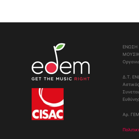
ΕΝΩΣΗ 
ΜΟΥΣΙ
Οργανισ
Δ.Τ. Ε
Αστικό
Συνεται
Ευθύνη
Αρ. ΓΕ
Πολιτικ