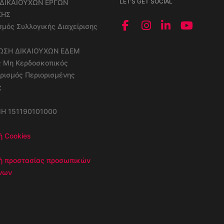
LET’S GET SOCIAL
ΔΙΚΑΙΟΥΧΩΝ ΕΡΓΩΝ
ΚΗΣ
μός Συλλογικής Διαχείρισης
ΝΩΣΗ ΔΙΚΑΙΟΥΧΩΝ ΕΔΕΜ
ς Μη Κερδοσκοπικός
ρισμός Περιορισμένης
ς
ΜΗ 151190101000
ή Cookies
κή προστασίας προσωπικών
νων