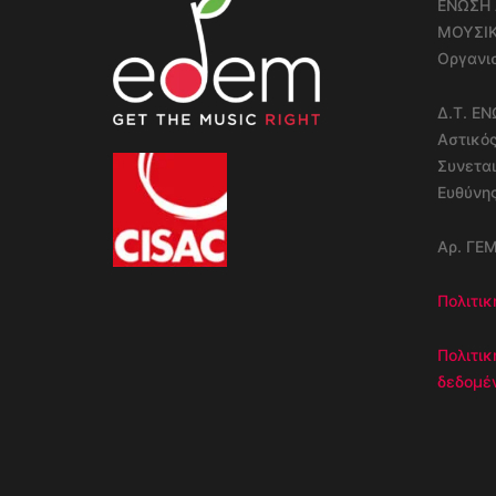
ΕΝΩΣΗ 
ΜΟΥΣΙ
Οργανισ
Δ.Τ. Ε
Αστικό
Συνεται
Ευθύνη
Αρ. ΓΕ
Πολιτικ
Πολιτι
δεδομέ