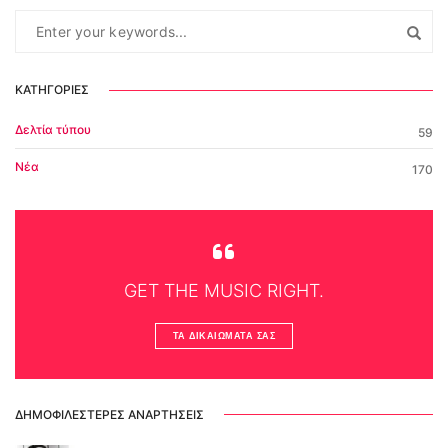
ΚΑΤΗΓΟΡΊΕΣ
Δελτία τύπου
59
Νέα
170
GET THE MUSIC RIGHT.
ΤΑ ΔΙΚΑΙΏΜΑΤΆ ΣΑΣ
ΔΗΜΟΦΙΛΈΣΤΕΡΕΣ ΑΝΑΡΤΉΣΕΙΣ