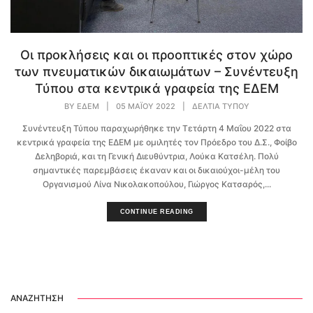
Οι προκλήσεις και οι προοπτικές στον χώρο
των πνευματικών δικαιωμάτων – Συνέντευξη
Τύπου στα κεντρικά γραφεία της ΕΔΕΜ
BY
EΔEM
|
05 ΜΑΪ́ΟΥ 2022
|
ΔΕΛΤΊΑ ΤΎΠΟΥ
Συνέντευξη Τύπου παραχωρήθηκε την Τετάρτη 4 Μαΐου 2022 στα
κεντρικά γραφεία της ΕΔΕΜ με ομιλητές τον Πρόεδρο του Δ.Σ., Φοίβο
Δεληβοριά, και τη Γενική Διευθύντρια, Λούκα Κατσέλη. Πολύ
σημαντικές παρεμβάσεις έκαναν και οι δικαιούχοι-μέλη του
Οργανισμού Λίνα Νικολακοπούλου, Γιώργος Κατσαρός,...
CONTINUE READING
ΑΝΑΖΉΤΗΣΗ