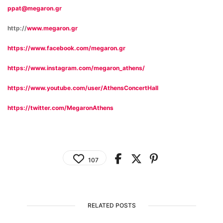
ppat@megaron.gr
http
://
www
.
megaron
.
gr
https
://
www
.
facebook
.
com
/
megaron
.
gr
https
://
www
.
instagram
.
com
/
megaron
_
athens
/
https
://
www
.
youtube
.
com
/
user
/
AthensConcertHall
https
://
twitter
.
com
/
MegaronAthens
107
RELATED POSTS