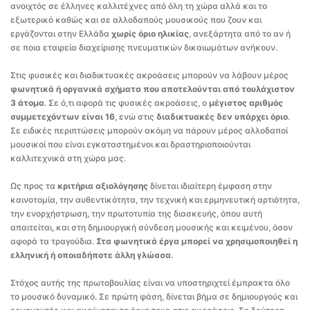
ανοιχτός σε έλληνες καλλιτέχνες από όλη τη χώρα αλλά και το
εξωτερικό καθώς και σε αλλοδαπούς μουσικούς που ζουν και
εργάζονται στην Ελλάδα
χωρίς όριο ηλικίας
, ανεξάρτητα από το αν ή
σε ποια εταιρεία διαχείρισης πνευματικών δικαιωμάτων ανήκουν.
Στις φυσικές και διαδικτυακές ακροάσεις μπορούν να λάβουν μέρος
φωνητικά ή οργανικά σχήματα που αποτελούνται από τουλάχιστον
3 άτομα
. Σε ό,τι αφορά τις φυσικές ακροάσεις, ο
μέγιστος αριθμός
συμμετεχόντων είναι 16
, ενώ στις
διαδικτυακές δεν υπάρχει όριο
.
Σε ειδικές περιπτώσεις μπορούν ακόμη να πάρουν μέρος αλλοδαποί
μουσικοί που είναι εγκαταστημένοι και δραστηριοποιούνται
καλλιτεχνικά στη χώρα μας.
Ως προς τα
κριτήρια αξιολόγησης
δίνεται ιδιαίτερη έμφαση στην
καινοτομία, την αυθεντικότητα, την τεχνική και ερμηνευτική αρτιότητα,
την ενορχήστρωση, την πρωτοτυπία της διασκευής, όπου αυτή
απαιτείται, και στη δημιουργική σύνδεση μουσικής και κειμένου, όσον
αφορά τα τραγούδια.
Στα φωνητικά έργα μπορεί να χρησιμοποιηθεί η
ελληνική ή οποιαδήποτε άλλη γλώσσα
.
Στόχος αυτής της πρωτοβουλίας είναι να υποστηριχτεί έμπρακτα όλο
το μουσικό δυναμικό. Σε πρώτη φάση, δίνεται βήμα σε δημιουργούς και