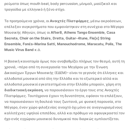
ρεύματα όπως mouth beat, body percussion, μίνιμαλ, μιούζικαλ και
τραγούδια με ελληνικό ή ξένο στίχο.
Τα προηγούμενα χρόνια, οι
Ανοιχτές Πλατφόρμες
, μέσω ακροάσεων,
επέλεξαν συγκροτήματα που εμφανίστηκαν στη συνέχεια στο Μέγαρο
Μουσικής Αθηνών, όπως οι
After8, Athens Tango Ensemble, Casa
Secreta, Choir on the Stairs, Dretta, Guitar-4tune, Fle[x] String
Ensemble, Fonέs
–
Marina Satti, Manouchodrome, Maracatu, Polis, The
Music Virus Band
κ.ά.
Η βασική καινοτομία όμως που αναβαθμίζει πλήρως τον θεσμό, αυτή τη
χρονιά, –πέρα από τη συνεργασία του Μεγάρου με την Ένωση
Δικαιούχων Έργων Μουσικής (ΕΔΕΜ)– είναι το γεγονός ότι έλληνες και
αλλοδαποί μουσικοί από όλη την Ελλάδα και το εξωτερικό αλλά και
αλλοδαποί μουσικοί εγκατεστημένοι στην Ελλάδα μπορούν, χάρη στη
διαδικτυακή ακρόαση
, να παρουσιάσουν το έργο τους στις Ανοιχτές
Πλατφόρμες. Ταυτόχρονα έχουν τη δυνατότητα, εφόσον το επιλέξουν,
να παρουσιάσουν τη δουλειά τους ζωντανά, με φυσική παρουσία, στο
Μέγαρο, έναν χώρο φιλοξενίας ανοιχτό όχι μόνο σε αναγνωρισμένους
καλλιτέχνες υψηλού επιπέδου, αλλά και πρόθυμο να αφουγκραστεί τον
ήχο ενός εγχώριου μουσικού δυναμικού που διαρκώς εμπλουτίζεται.