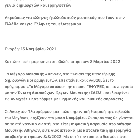
γενιά δημιουργών και ερμηνευτών
Ακροάσεις για έλληνες ή αλλοδαπούς μουσικούς
που ζουν στην
Ελλάδα και για Έλληνες του εξωτερικού
Έναρξη:
15 Νοεμβρίου 2021
Καταληκτική ημερομηνία υποβολής αιτήσεων:
8 Μαρτίο
υ
2022
Το
Μέγαρο Μουσικής Αθηνών
, στο πλαίσιο της υποστήριξης
δημιουργών και ερμηνευτών, επεκτείνει και αναβαθμίζει το
πρόγραμμα
«Το Μέγαρο ακούει»
της σειράς
ΓΕΦΥΡΕΣ
, σε συνεργασία
με την
Ένωση Δικαιούχων Έργων Μουσικής (ΕΔΕΜ)
, και διευρύνει
τις
Ανοιχτές Πλατφόρμες
με ψηφιακές και φυσικές ακροάσεις
.
Οι
Ανοιχτές Πλατφόρμες
, μια πολύ σημαντική θεσμική πρωτοβουλία
του Μεγάρου, αρχίζουν στα
μέσα Νοεμβρίου.
Οι ακροάσεις θα γίνονται
σε τακτά χρονικά διαστήματα
είτε με φυσική παρουσία στο Μέγαρο
Μουσικής Αθηνών, είτε διαδικτυακά,
με καταληκτική ημερομηνία
υποβολής αιτήσεων 8/3/2022
. Με αυτό τον τρόπο, ο θεσμός είναι