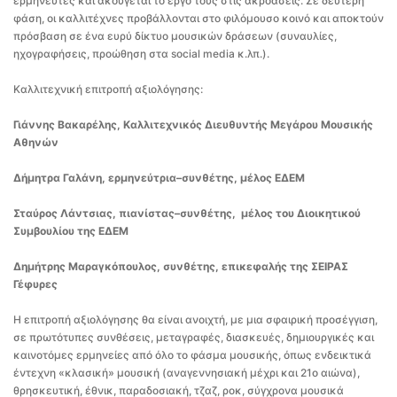
ερμηνευτές και ακούγεται το έργο τους στις ακροάσεις. Σε δεύτερη
φάση, οι καλλιτέχνες προβάλλονται στο φιλόμουσο κοινό και αποκτούν
πρόσβαση σε ένα ευρύ δίκτυο μουσικών δράσεων (συναυλίες,
ηχογραφήσεις, προώθηση στα social media κ.λπ.).
Καλλιτεχνική επιτροπή αξιολόγησης:
Γιάννης Βακαρέλης, Καλλιτεχνικός Διευθυντής Μεγάρου Μουσικής
Αθηνών
Δήμητρα Γαλάνη, ερμηνεύτρια–συνθέτης, μέλος ΕΔΕΜ
Σταύρος Λάντσιας, πιανίστας–συνθέτης, μέλος του Διοικητικού
Συμβουλίου της ΕΔΕΜ
Δημήτρης Μαραγκόπουλος, συνθέτης, επικεφαλής της ΣΕΙΡΑΣ
Γέφυρες
Η επιτροπή αξιολόγησης θα είναι ανοιχτή, με μια σφαιρική προσέγγιση,
σε πρωτότυπες συνθέσεις, μεταγραφές, διασκευές, δημιουργικές και
καινοτόμες ερμηνείες από όλο το φάσμα μουσικής, όπως ενδεικτικά
έντεχνη «κλασική» μουσική (αναγεννησιακή μέχρι και 21ο αιώνα),
θρησκευτική, έθνικ, παραδοσιακή, τζαζ, ροκ, σύγχρονα μουσικά