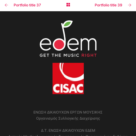
BRANDING AND BROCHURE
Portfolio title 37
Portfolio title 39
ΕΝΩΣΗ ΔΙΚΑΙΟΥΧΩΝ ΕΡΓΩΝ ΜΟΥΣΙΚΗΣ
Οργανισμός Συλλογικής Διαχείρισης
Δ.Τ. ΕΝΩΣΗ ΔΙΚΑΙΟΥΧΩΝ ΕΔΕΜ