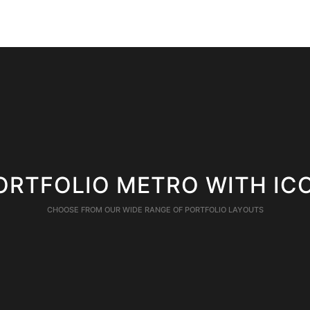
ΑΡΧΙΚΗ
Η ΕΔΕΜ
ΤΑ ΜΈ
ORTFOLIO METRO WITH IC
CHOOSE FROM OUR WIDE RANGE OF PORTFOLIO LAYOUTS