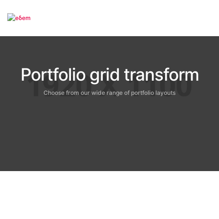
To
Portfolio grid transform
Choose from our wide range of portfolio layouts