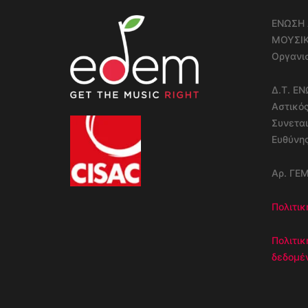
ΕΝΩΣΗ 
ΜΟΥΣΙ
Οργανισ
Δ.Τ. Ε
Αστικό
Συνεται
Ευθύνη
Αρ. ΓΕ
Πολιτικ
Πολιτι
δεδομέ