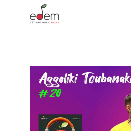
Ο Κήπος της ΕΔΕΜ #20: Αγγελική 