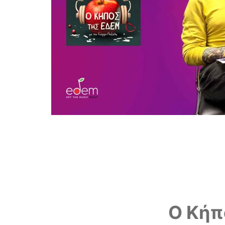
Ο Κήπ