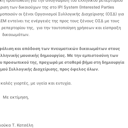
ική προϋπόθεση για την αναγνώριση του ελληνικού ρεπερτορίου
ση των δικαιούχων της στο IPI System (Interested Parties
ιμοποιούν οι ξένοι Οργανισμοί Συλλογικής Διαχείρισης (ΟΣΔ) για
ΕΜ εντείνει τις ενέργειές της προς τους ξένους ΟΣΔ με τους
ρεπερτορίου της, για την ταυτοποίηση χρήσεων και είσπραξη
δικαιωμάτων.
ασφάλιση και απόδοση των πνευματικών δικαιωμάτων στους
 ελληνικής μουσικής δημιουργίας.
Με την εμπιστοσύνη των
ου προσωπικού της, προχωρά με σταθερό βήμα στη δημιουργία
σμού Συλλογικής Διαχείρισης, προς όφελος όλων
.
καλές γιορτές, με υγεία και ευτυχία.
Με εκτίμηση,
Λούκα T. Κατσέλη