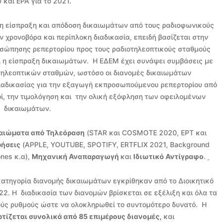
 και ΕΡΑ για το 2021.
τι η είσπραξη και απόδοση δικαιωμάτων από τους ραδιοφωνικούς
ν χρονοβόρα και περίπλοκη διαδικασία, επειδή βασίζεται στην
σώπησης ρεπερτορίου προς τους ραδιοτηλεοπτικούς σταθμούς
ι η είσπραξη δικαιωμάτων. Η ΕΔΕΜ έχει συνάψει συμβάσεις με
τηλεοπτικών σταθμών, ωστόσο οι διανομές δικαιωμάτων
ιαδικασίας για την εξαγωγή εκπροσωπούμενου ρεπερτορίου από
ί, την τιμολόγηση και την ολική εξόφληση των οφειλομένων
δικαιωμάτων.
καιώματα από Τηλεόραση
(STAR και COSMOTE 2020, ΕΡΤ και
ρήσεις
(APPLE, YOUTUBE, SPOTIFY, ERTFLIX 2021, Background
ones κ.α),
Μηχανική Αναπαραγωγή
και
Ιδιωτικό Αντίγραφο
.
κατηγορία διανομής δικαιωμάτων εγκρίθηκαν από το Διοικητικό
22. Η διαδικασία των διανομών βρίσκεται σε εξέλιξη και όλα τα
ούς ρυθμούς ώστε να ολοκληρωθεί το συντομότερο δυνατό. Η
τίζεται συνολικά από 85 επιμέρους διανομές,
και