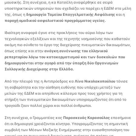
μουσικής. Στη συνέχεια, η κα Κατσέλη αναφέρθηκε σε σειρά
υποστηρικτικών υπηρεσιών που σχεδιάζει να παρέχει η ΕΔΕΜ στα μέλη
της, όπως η
δημιουργία Ταμείου Επαγγελματικής Ασφάλισης
και η
παροχή ομαδικού ασφαλιστικού προγράμματος υγείας.
Ιδιαίτερη αναφορά έγινε στις προκλήσεις του αύριο λόγω των
τεχνολογικών εξελίξεων και της τεχνητής νοημοσύνης που καθιστούν
ακόμη πιο σύνθετο το έργο της διαχείρισης πνευματικών δικαιωμάτων,
όπως επίσης και στην
ανάγκη συνένωσης του ελληνικού
ρεπερτορίου λόγω του κατακερματισμού και των δυσκολιών που
δημιουργούνται στην αγορά από την ύπαρξη δύο Οργανισμών
Συλλογικής Διαχείρισης στην Ελλάδα.
Από την πλευρά της η Αντιπρόεδρος κα
Λίνα Νικολακοπούλου
τόνισε
τη σοβαρότητα και την αίσθηση ευθύνης που υπάρχει μεταξύ των
μελών της ΕΔΕΜ και απηύθυνε κάλεσμα προς τους χρήστες για τη
στήριξη των πνευματικών δικαιωμάτων υπογραμμίζοντας ότι από το
τραγούδι ζουν πολλοί χώροι και πολλοί άνθρωποι.
Στη συνέχεια, ο Γραμματέας κος
Παρασκευάς Καρασούλος
επεσήμανε
ότι οι δημιουργοί χρειάζονται κίνητρα. Υπογραμμίζοντας τη σημαντική
συμβολή των Μέσων Μαζικής Ενημέρωσης στην ευαισθητοποίηση του
κοινού για τα πνευματικά δικαιώματα, ανέφερε ότι πρέπει να