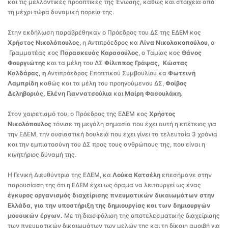
και τις μελλοντικές προοπτικές της Ένωσης, καθώς και στοιχεία από
τη μέχρι τώρα δυναμική πορεία της.
Στην εκδήλωση παραβρέθηκαν ο Πρόεδρος του ΔΣ της ΕΔΕΜ κος
Χρήστος Νικολόπουλος
, η Αντιπρόεδρος κα
Λίνα Νικολακοπούλου
, ο
Γραμματέας κος
Παρασκευάς Καρασούλος
, ο Ταμίας κος
Θάνος
Φουργιώτης
και τα μέλη του ΔΣ
Φίλιππος Γράψας, Κώστας
Καλδάρας, η
Αντιπρόεδρος Εποπτικού Συμβουλίου κα
Φωτεινή
Λαμπρίδη
καθώς και τα μέλη του προηγούμενου ΔΣ,
Φοίβος
Δεληβοριάς, Ελένη Γιαννατσούλια
και
Μαίρη Φασουλάκη
.
Στον χαιρετισμό του, ο Πρόεδρος της ΕΔΕΜ κος
Χρήστος
Νικολόπουλος
τόνισε τη μεγάλη σημασία που έχει αυτή η επέτειος για
την ΕΔΕΜ, την ουσιαστική δουλειά που έχει γίνει τα τελευταία 3 χρόνια
και την εμπιστοσύνη του ΔΣ προς τους ανθρώπους της, που είναι η
κινητήριος δύναμή της.
Η Γενική Διευθύντρια της ΕΔΕΜ, κα
Λούκα Κατσέλη
επεσήμανε στην
παρουσίαση της ότι η ΕΔΕΜ έχει ως όραμα να λειτουργεί ως ένας
έγκυρος οργανισμός διαχείρισης πνευματικών δικαιωμάτων στην
Ελλάδα, για την υποστήριξη της δημιουργίας και των δημιουργών
μουσικών έργων.
Με τη διασφάλιση της αποτελεσματικής διαχείρισης
των πνευματικών δικαιωμάτων των μελών της και τη δίκαιη αμοιβή για