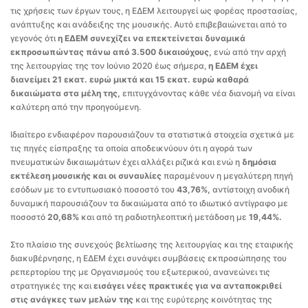
τις χρήσεις των έργων τους, η ΕΔΕΜ λειτουργεί ως φορέας προστασίας,
ανάπτυξης και ανάδειξης της μουσικής. Αυτό επιβεβαιώνεται από το
γεγονός ότι
η ΕΔΕΜ
συνεχίζει να επεκτείνεται δυναμικά
εκπροσωπώντας πάνω από 3.500 δικαιούχους,
ενώ από την αρχή
της λειτουργίας της τον Ιούνιο 2020 έως σήμερα,
η ΕΔΕΜ έχει
διανείμει 21 εκατ. ευρώ μικτά και 15 εκατ. ευρώ καθαρά
δικαιώματα στα μέλη της,
επιτυγχάνοντας κάθε νέα διανομή να είναι
καλύτερη από την προηγούμενη.
Ιδιαίτερο ενδιαφέρον παρουσιάζουν τα στατιστικά στοιχεία σχετικά με
τις πηγές είσπραξης τα οποία αποδεικνύουν ότι η αγορά των
πνευματικών δικαιωμάτων έχει αλλάξει ριζικά και ενώ η
δημόσια
εκτέλεση μουσικής και οι συναυλίες
παραμένουν η μεγαλύτερη πηγή
εσόδων με το εντυπωσιακό ποσοστό του
43,76%,
αντίστοιχη ανοδική
δυναμική παρουσιάζουν τα δικαιώματα από το ιδιωτικό αντίγραφο με
ποσοστό
20,68%
και από τη ραδιοτηλεοπτική μετάδοση με
19,44%.
Στο πλαίσιο της συνεχούς βελτίωσης της λειτουργίας και της εταιρικής
διακυβέρνησης, η ΕΔΕΜ έχει συνάψει συμβάσεις εκπροσώπησης του
ρεπερτορίου της με Οργανισμούς του εξωτερικού, ανανεώνει τις
στρατηγικές της και
εισάγει νέες πρακτικές για να ανταποκριθεί
στις ανάγκες των μελών της
και της ευρύτερης κοινότητας της