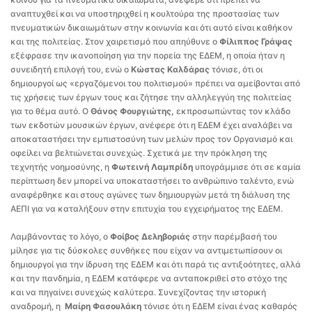
αναπτυχθεί και να υποστηριχθεί η κουλτούρα της προστασίας των
πνευματικών δικαιωμάτων στην κοινωνία και ότι αυτό είναι καθήκον
και της πολιτείας. Στον χαιρετισμό που απηύθυνε ο
Φίλιππος Γράψας
εξέφρασε την ικανοποίηση για την πορεία της ΕΔΕΜ, η οποία ήταν η
συνειδητή επιλογή του, ενώ ο
Κώστας Καλδάρας
τόνισε, ότι οι
δημιουργοί ως «εργαζόμενοι του πολιτισμού» πρέπει να αμείβονται από
τις χρήσεις των έργων τους και ζήτησε την αλληλεγγύη της πολιτείας
για το θέμα αυτό. Ο
Θάνος Φουργιώτης,
εκπροσωπώντας τον κλάδο
των εκδοτών μουσικών έργων, ανέφερε ότι η ΕΔΕΜ έχει αναλάβει να
αποκαταστήσει την εμπιστοσύνη των μελών προς τον Οργανισμό και
οφείλει να βελτιώνεται συνεχώς. Σχετικά με την πρόκληση της
τεχνητής νοημοσύνης, η
Φωτεινή Λαμπρίδη
υπογράμμισε ότι σε καμία
περίπτωση δεν μπορεί να υποκαταστήσει το ανθρώπινο ταλέντο, ενώ
αναφέρθηκε και στους αγώνες των δημιουργών μετά τη διάλυση της
ΑΕΠΙ για να καταλήξουν στην επιτυχία του εγχειρήματος της ΕΔΕΜ.
Λαμβάνοντας το λόγο, ο
Φοίβος Δεληβοριάς
στην παρέμβασή του
μίλησε για τις δύσκολες συνθήκες που είχαν να αντιμετωπίσουν οι
δημιουργοί για την ίδρυση της ΕΔΕΜ και ότι παρά τις αντιξοότητες, αλλά
και την πανδημία, η ΕΔΕΜ κατάφερε να ανταποκριθεί στο στόχο της
και να πηγαίνει συνεχώς καλύτερα. Συνεχίζοντας την ιστορική
αναδρομή, η
Μαίρη Φασουλάκη
τόνισε ότι η ΕΔΕΜ είναι ένας καθαρός